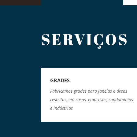
SERVIÇOS
GRADES
Fabricamos grades para janelas e áreas
restritas, em casas, empresas, condomínios
e indústrias