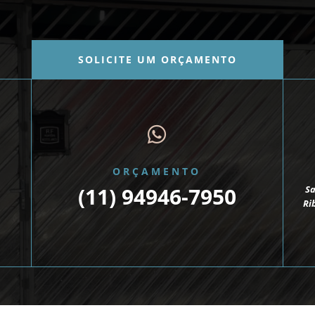
SOLICITE UM ORÇAMENTO

ORÇAMENTO
(
11) 94946-7950
Sa
Ri